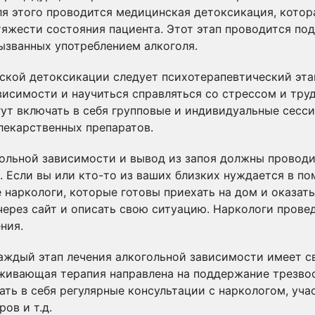
ля этого проводится медицинская детоксикация, котор
 тяжести состояния пациента. Этот этап проводится по
вызванных употреблением алкоголя.
ской детоксикации следует психотерапевтический эта
висимости и научиться справляться со стрессом и труд
т включать в себя групповые и индивидуальные сесси
лекарственных препаратов.
гольной зависимости и вывод из запоя должны провод
. Если вы или кто-то из ваших близких нуждается в п
 наркологи, которые готовы приехать на дом и оказа
 через сайт и описать свою ситуацию. Наркологи прове
ния.
аждый этап лечения алкогольной зависимости имеет с
живающая терапия направлена на поддержание трезво
ть в себя регулярные консультации с наркологом, уча
ов и т.д.