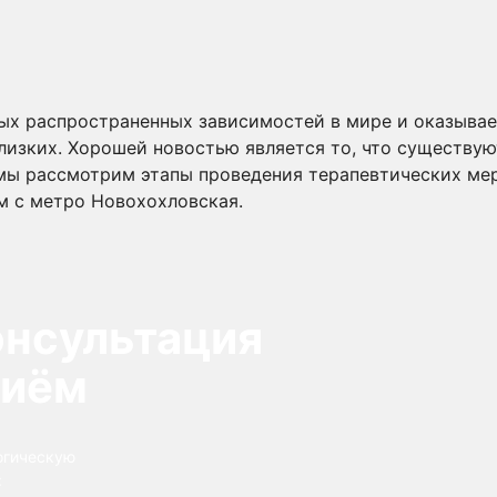
ых распространенных зависимостей в мире и оказывает
близких. Хорошей новостью является то, что существу
 мы рассмотрим этапы проведения терапевтических мер
м с метро Новохохловская.
онсультация
риём
огическую
: