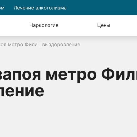
ом
Лечение алкоголизма
Наркология
Цены
поя метро Фили | выздоровление
запоя метро Фил
ление