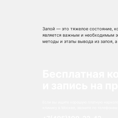
Запой — это тяжелое состояние, к
является важным и необходимым эт
методы и этапы вывода из запоя, 
Бесплатная к
и запись на п
Если вы ищите хорошую платную наркол
клинику в Москве, звоните по телефонам