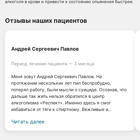
алкоголя в крови и привести к состоянию опьянения быстрее.
Отзывы наших пациентов
Андрей Сергеевич Павлов
Период лечения пациента — 3 месяца
Меня зовут Андрей Сергеевич Павлов. На
протяжении нескольких лет пил беспробудно,
потерял работу, были мысли о суициде. Осознав, что
дальше так жить нельзя обратился в центр
алкоголизма «Респект». Именно здесь я смог
избавиться от тяги к спиртному. Вежливые и
грамотные врачи, а также система лечения помогли
Читать далее
мне вернуться к нормальной жизни. Прошло 4 года, и
я даже капли спиртного не выпил, и меня совершенно
не тянет к нему! Спасибо врачам клиники «Респект».