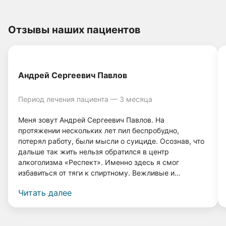
Отзывы наших пациентов
Андрей Сергеевич Павлов
Период лечения пациента — 3 месяца
Меня зовут Андрей Сергеевич Павлов. На
протяжении нескольких лет пил беспробудно,
потерял работу, были мысли о суициде. Осознав, что
дальше так жить нельзя обратился в центр
алкоголизма «Респект». Именно здесь я смог
избавиться от тяги к спиртному. Вежливые и
грамотные врачи, а также система лечения помогли
Читать далее
мне вернуться к нормальной жизни. Прошло 4 года, и
я даже капли спиртного не выпил, и меня совершенно
не тянет к нему! Спасибо врачам клиники «Респект».