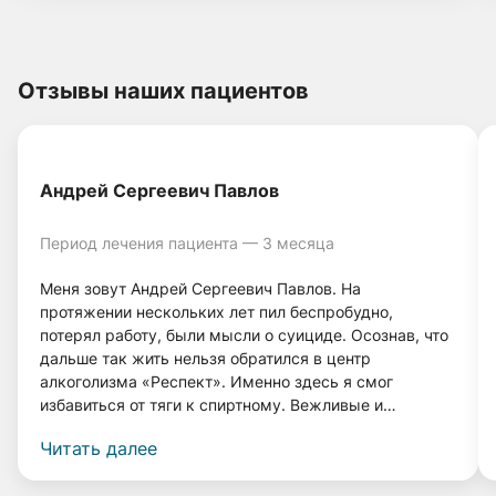
Отзывы наших пациентов
Андрей Сергеевич Павлов
Период лечения пациента — 3 месяца
Меня зовут Андрей Сергеевич Павлов. На
протяжении нескольких лет пил беспробудно,
потерял работу, были мысли о суициде. Осознав, что
дальше так жить нельзя обратился в центр
алкоголизма «Респект». Именно здесь я смог
избавиться от тяги к спиртному. Вежливые и
грамотные врачи, а также система лечения помогли
Читать далее
мне вернуться к нормальной жизни. Прошло 4 года, и
я даже капли спиртного не выпил, и меня совершенно