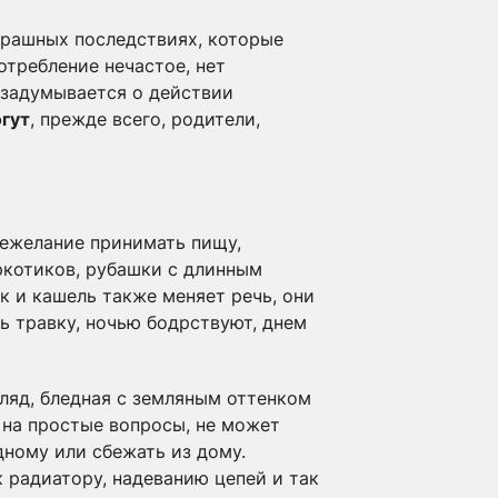
трашных последствиях, которые
отребление нечастое, нет
 задумывается о действии
гут
, прежде всего, родители,
нежелание принимать пищу,
ркотиков, рубашки с длинным
 и кашель также меняет речь, они
ь травку, ночью бодрствуют, днем
ляд, бледная с земляным оттенком
 на простые вопросы, не может
дному или сбежать из дому.
к радиатору, надеванию цепей и так