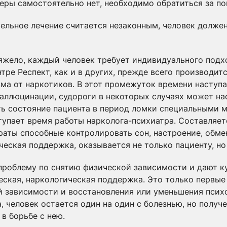
ры самостоятельно нет, необходимо обратиться за п
ельное лечение считается незаконным, человек должен
яжело, каждый человек требует индивидуального подх
тре Респект, как и в других, прежде всего производит
а от наркотиков. В этот промежуток времени наступа
 галлюцинации, судороги в некоторых случаях может н
ь состояние пациента в период ломки специальными 
тупает время работы нарколога-психиатра. Составляе
аты способные контролировать сон, настроение, обмен
еская поддержка, оказывается не только пациенту, но 
роблему по снятию физической зависимости и дают ку
еская, наркологическая поддержка. Это только первые
 зависимости и восстановления или уменьшения психо
 человек остается один на один с болезнью, но полу
в борьбе с нею.