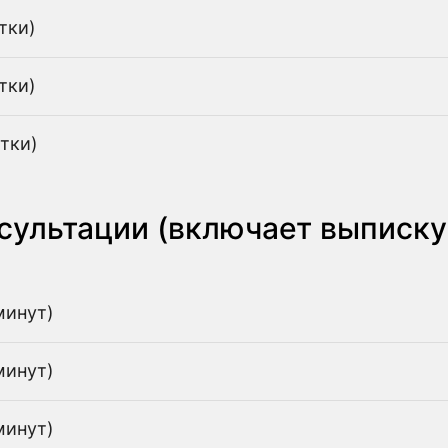
тки)
тки)
тки)
ультации (включает выписку 
минут)
минут)
минут)