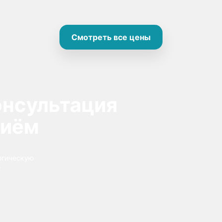
Смотреть все цены
онсультация
риём
огическую
: