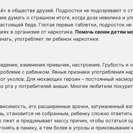
ой» в обществе друзей. Подростки не подозревают о с
е думать о страшном итоге, когда доза невелика и уп
настоящей беде. Глотая первые таблетки, подросток не
иях в организме от наркотика.
Помочь своим детям мо
нать, употребляет ли ребенок наркотики.
едение, изменение привычек, настроение. Грубость и 
 проблеме с ребенком. Явные признаки употребления на
от уколов. Для нюхающих героин – постоянный насморк
зо рта у потребителей анаши. Многие любители покурит
висимость, это расширенные зрачки, затуманенный взг
чь, становится не собранным, ребенку сложно ответить
о лжет и придумывает массу причин, чтобы остаться о
онять в панику, а тем более в угрозы и приковывание 