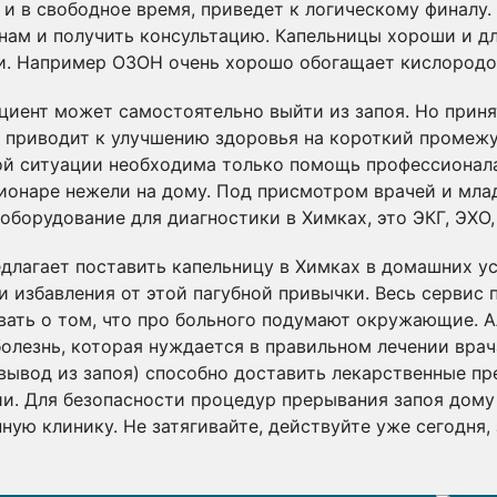
м и в свободное время, приведет к логическому финал
 нам и получить консультацию. Капельницы хороши и д
. Например ОЗОН очень хорошо обогащает кислородом
циент может самостоятельно выйти из запоя. Но прин
а, приводит к улучшению здоровья на короткий промеж
ой ситуации необходима только помощь профессионала
ионаре нежели на дому. Под присмотром врачей и мла
борудование для диагностики в Химках, это ЭКГ, ЭХО,
длагает поставить капельницу в Химках в домашних ус
и избавления от этой пагубной привычки. Весь сервис
вать о том, что про больного подумают окружающие. А
лезнь, которая нуждается в правильном лечении врач
вывод из запоя) способно доставить лекарственные пре
и. Для безопасности процедур прерывания запоя дому
ую клинику. Не затягивайте, действуйте уже сегодня,