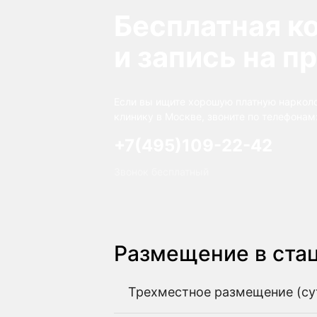
Бесплатная к
и запись на п
Если вы ищите хорошую платную наркол
клинику в Москве, звоните по телефонам
+7(495)109-22-42
Звонок бесплатный
Размещение в ста
Трехместное размещение (су