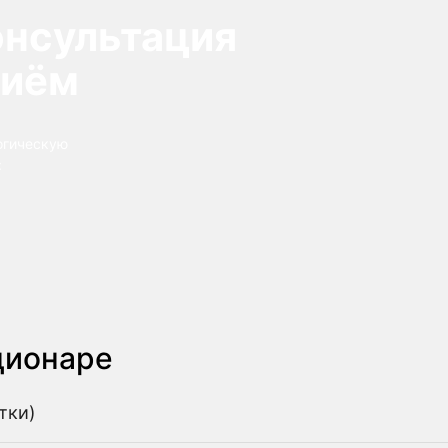
онсультация
риём
огическую
:
ционаре
тки)