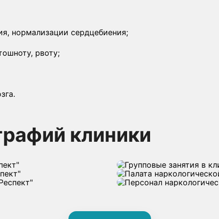
ия, нормализации сердцебиения;
ошноту, рвоту;
зга.
графий клиники