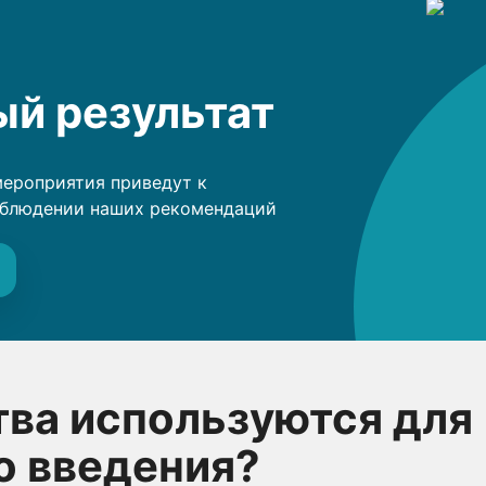
й результат
мероприятия приведут к
облюдении наших рекомендаций
тва используются для
о введения?