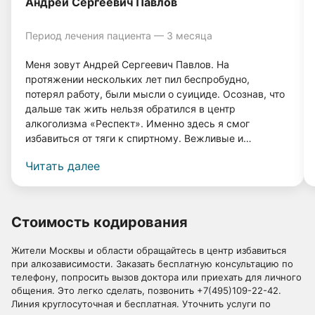
Андрей Сергеевич Павлов
Период лечения пациента — 3 месяца
Меня зовут Андрей Сергеевич Павлов. На
протяжении нескольких лет пил беспробудно,
потерял работу, были мысли о суициде. Осознав, что
дальше так жить нельзя обратился в центр
алкоголизма «Респект». Именно здесь я смог
избавиться от тяги к спиртному. Вежливые и
грамотные врачи, а также система лечения помогли
Читать далее
мне вернуться к нормальной жизни. Прошло 4 года, и
я даже капли спиртного не выпил, и меня совершенно
не тянет к нему! Спасибо врачам клиники «Респект».
Стоимость кодирования
Жители Москвы и области обращайтесь в центр избавиться
при алкозависимости. Заказать бесплатную консультацию по
телефону, попросить вызов доктора или приехать для личного
общения. Это легко сделать, позвонить
+7(495)109-22-42
.
Линия круглосуточная и бесплатная. Уточнить услуги по