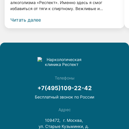
алкоголизма «Респект». Именно здесь я смог
избавиться от тяги к спиртному. Вежливые и
грамотные врачи, а также система лечения помогли
Читать далее
мне вернуться к нормальной жизни. Прошло 4 года, и
я даже капли спиртного не выпил, и меня совершенно
не тянет к нему! Спасибо врачам клиники «Респект».
Телефоны
+7(495)109-22-42
Бесплатный звонок по России
Адрес
109472,
г. Москва,
ул. Старые Кузьминки, д.