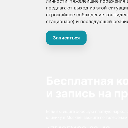
личности, тяжелейшие поражения в
предлагают выход из этой ситуац
строжайшее соблюдение конфиденц
стационаре) и последующей реаби
Записаться
Бесплатная к
и запись на п
Если вы ищите хорошую платную наркол
клинику в Москве, звоните по телефонам