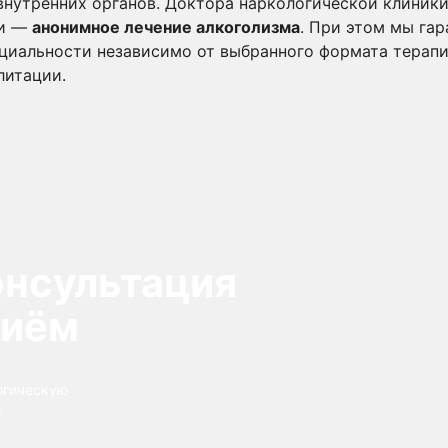
нутренних органов. Доктора наркологической клиники
ии —
анонимное лечение алкоголизма
. При этом мы га
иальности независимо от выбранного формата терапии
литации.
онсультация
риём
огическую
: