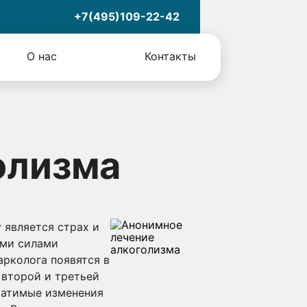
+7(495)109-22-42
О нас
Контакты
олизма
 является страх и
еми силами
арколога появятся в
 второй и третьей
ратимые изменения