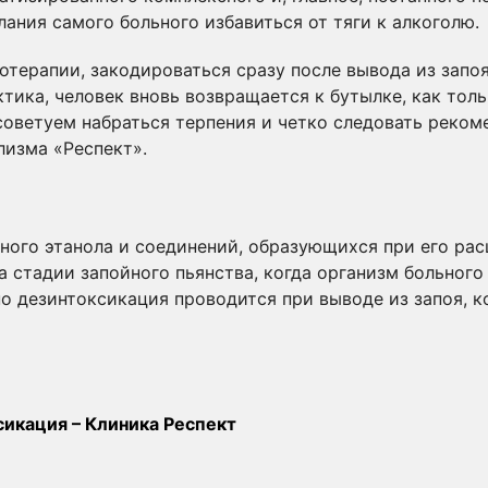
ания самого больного избавиться от тяги к алкоголю.
хотерапии, закодироваться сразу после вывода из запо
тика, человек вновь возвращается к бутылке, как тол
советуем набраться терпения и четко следовать реко
лизма «Респект».
ного этанола и соединений, образующихся при его ра
на стадии запойного пьянства, когда организм больног
о дезинтоксикация проводится при выводе из запоя, к