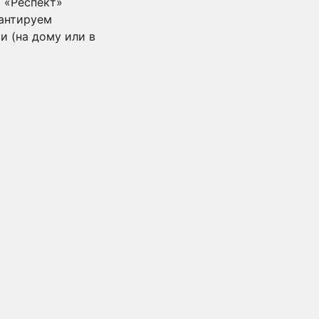
 «Респект»
рантируем
 (на дому или в