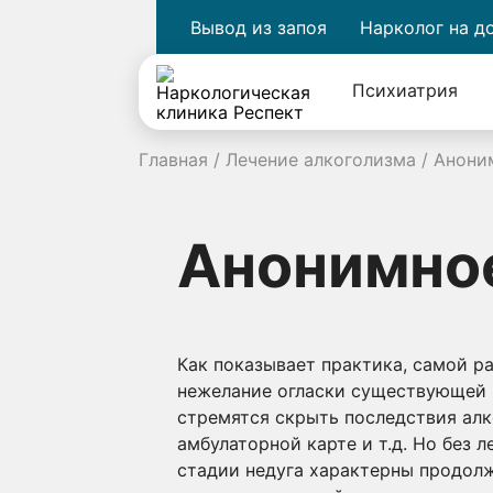
Вывод из запоя
Нарколог на д
Психиатрия
Главная
/
Лечение алкоголизма
/
Анони
Анонимное
Как показывает практика, самой р
нежелание огласки существующей 
стремятся скрыть последствия алко
амбулаторной карте и т.д. Но без 
стадии недуга характерны продолж