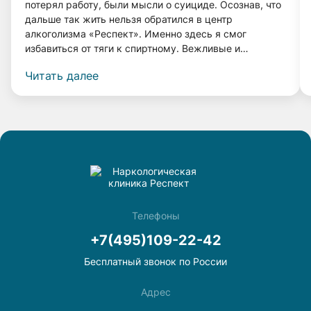
потерял работу, были мысли о суициде. Осознав, что
дальше так жить нельзя обратился в центр
алкоголизма «Респект». Именно здесь я смог
избавиться от тяги к спиртному. Вежливые и
грамотные врачи, а также система лечения помогли
Читать далее
мне вернуться к нормальной жизни. Прошло 4 года, и
я даже капли спиртного не выпил, и меня совершенно
не тянет к нему! Спасибо врачам клиники «Респект».
Телефоны
+7(495)109-22-42
Бесплатный звонок по России
Адрес