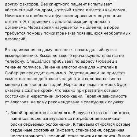
других факторов. Без спиртного пациент испытывает
абстинентный синдром, который также известен как ломка.
Начинаются проблемы с функционированием внутренних
органов. Это приводит к дестабилизации процессов
организма. Через время нарушается мышление, а порой
требуется помощь психиатра из-за появившихся необратимых
патологий.
Вывод из запоя на дому позволяет начать долгий путь к
выздоровлению. Вызов лечащего врача осуществляется по
телефону. Специалист прибывает по адресу Люберец в
течение получаса. Лечение алкоголизма для жителей в
Люберцах проходит анонимно. Родственникам не придется
самостоятельно доставлять пациента и волноваться из-за
мнения посторонних людей. Наркологическая помощь будет
оказана в сжатые сроки, что важно при развитии острых
состояний и нарастании интоксикации. Терапия зависимости
от алкоголя, на дому рекомендована в следующих случаях:
Запой продолжается недолго. В случае отказа от спиртных
напитков после затянувшегося потребления возникают
риски серьезных осложнений. К таковым относятся острые
сердечные состояния (инфаркт, стенокардия, сердечная
недостаточность), делирий, отказ печени или почек. Вывод