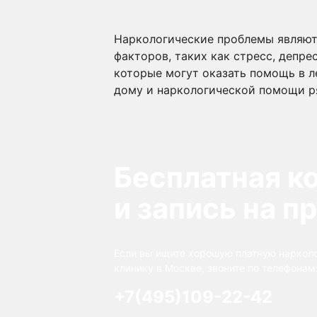
Наркологические проблемы являют
факторов, таких как стресс, депре
которые могут оказать помощь в л
дому и наркологической помощи р
Бесплатная к
и запись на п
Если вы ищите хорошую платную наркол
клинику в Москве, звоните по телефонам
+7(495)109-22-42