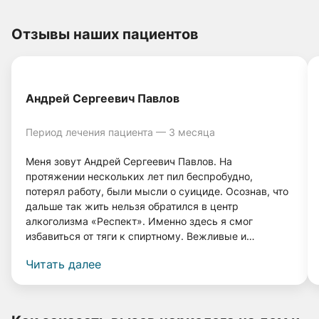
Отзывы наших пациентов
Андрей Сергеевич Павлов
Период лечения пациента — 3 месяца
Меня зовут Андрей Сергеевич Павлов. На
протяжении нескольких лет пил беспробудно,
потерял работу, были мысли о суициде. Осознав, что
дальше так жить нельзя обратился в центр
алкоголизма «Респект». Именно здесь я смог
избавиться от тяги к спиртному. Вежливые и
грамотные врачи, а также система лечения помогли
Читать далее
мне вернуться к нормальной жизни. Прошло 4 года, и
я даже капли спиртного не выпил, и меня совершенно
не тянет к нему! Спасибо врачам клиники «Респект».