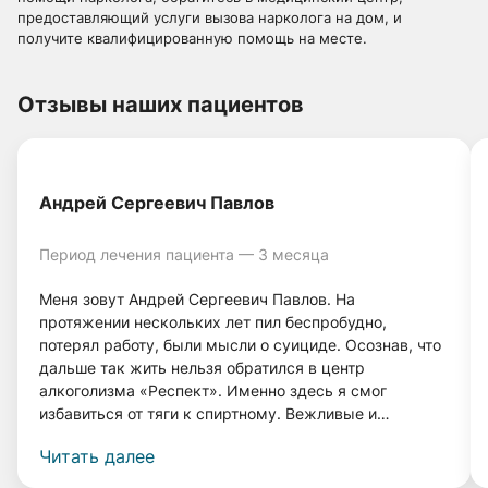
предоставляющий услуги вызова нарколога на дом, и
получите квалифицированную помощь на месте.
Отзывы наших пациентов
Андрей Сергеевич Павлов
Период лечения пациента — 3 месяца
Меня зовут Андрей Сергеевич Павлов. На
протяжении нескольких лет пил беспробудно,
потерял работу, были мысли о суициде. Осознав, что
дальше так жить нельзя обратился в центр
алкоголизма «Респект». Именно здесь я смог
избавиться от тяги к спиртному. Вежливые и
грамотные врачи, а также система лечения помогли
Читать далее
мне вернуться к нормальной жизни. Прошло 4 года, и
я даже капли спиртного не выпил, и меня совершенно