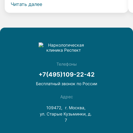
Читать далее
мне вернуться к нормальной жизни. Прошло 4 года, и
я даже капли спиртного не выпил, и меня совершенно
не тянет к нему! Спасибо врачам клиники «Респект».
Телефоны
+7(495)109-22-42
Бесплатный звонок по России
Адрес
109472,
г. Москва,
ул. Старые Кузьминки, д.
7