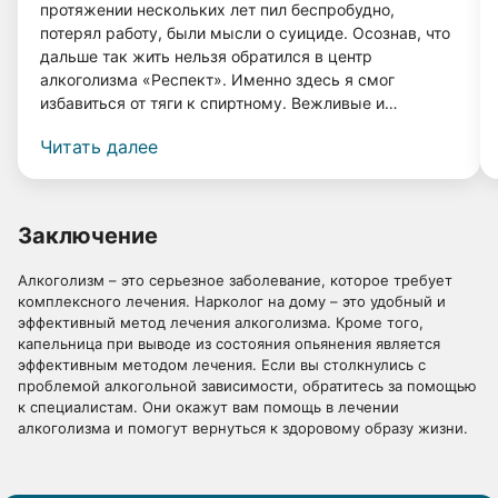
протяжении нескольких лет пил беспробудно,
потерял работу, были мысли о суициде. Осознав, что
дальше так жить нельзя обратился в центр
алкоголизма «Респект». Именно здесь я смог
избавиться от тяги к спиртному. Вежливые и
грамотные врачи, а также система лечения помогли
Читать далее
мне вернуться к нормальной жизни. Прошло 4 года, и
я даже капли спиртного не выпил, и меня совершенно
не тянет к нему! Спасибо врачам клиники «Респект».
Заключение
Алкоголизм – это серьезное заболевание, которое требует
комплексного лечения. Нарколог на дому – это удобный и
эффективный метод лечения алкоголизма. Кроме того,
капельница при выводе из состояния опьянения является
эффективным методом лечения. Если вы столкнулись с
проблемой алкогольной зависимости, обратитесь за помощью
к специалистам. Они окажут вам помощь в лечении
алкоголизма и помогут вернуться к здоровому образу жизни.