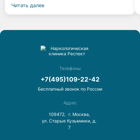
Читать далее
мне вернуться к нормальной жизни. Прошло 4 года, и
я даже капли спиртного не выпил, и меня совершенно
не тянет к нему! Спасибо врачам клиники «Респект».
Телефоны
+7(495)109-22-42
Бесплатный звонок по России
Адрес
109472,
г. Москва,
ул. Старые Кузьминки, д.
7