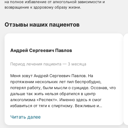
на полное избавление от алкогольной зависимости и
возвращение к здоровому образу жизни.
Отзывы наших пациентов
Андрей Сергеевич Павлов
Период лечения пациента — 3 месяца
Меня зовут Андрей Сергеевич Павлов. На
протяжении нескольких лет пил беспробудно,
потерял работу, были мысли о суициде. Осознав, что
дальше так жить нельзя обратился в центр
алкоголизма «Респект». Именно здесь я смог
избавиться от тяги к спиртному. Вежливые и
грамотные врачи, а также система лечения помогли
Читать далее
мне вернуться к нормальной жизни. Прошло 4 года, и
я даже капли спиртного не выпил, и меня совершенно