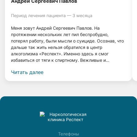
Андрей Сергеевич Павлов
Период лечения пациента — 3 месяца
Меня зовут Андрей Сергеевич Павлов. На
протяжении нескольких лет пил беспробудно,
потерял работу, были мысли о суициде. Осознав, что
дальше так жить нельзя обратился в центр
алкоголизма «Респект». Именно здесь я смог
избавиться от тяги к спиртному. Вежливые и
грамотные врачи, а также система лечения помогли
Читать далее
мне вернуться к нормальной жизни. Прошло 4 года, и
я даже капли спиртного не выпил, и меня совершенно
не тянет к нему! Спасибо врачам клиники «Респект».
Телефоны