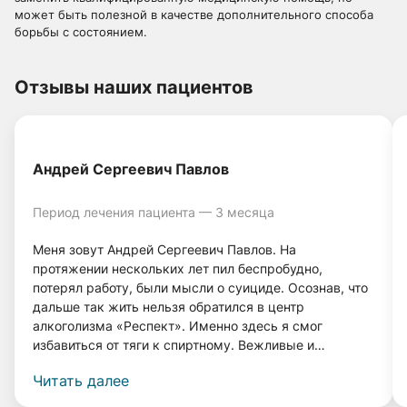
может быть полезной в качестве дополнительного способа
борьбы с состоянием.
Отзывы наших пациентов
Андрей Сергеевич Павлов
Период лечения пациента — 3 месяца
Меня зовут Андрей Сергеевич Павлов. На
протяжении нескольких лет пил беспробудно,
потерял работу, были мысли о суициде. Осознав, что
дальше так жить нельзя обратился в центр
алкоголизма «Респект». Именно здесь я смог
избавиться от тяги к спиртному. Вежливые и
грамотные врачи, а также система лечения помогли
Читать далее
мне вернуться к нормальной жизни. Прошло 4 года, и
я даже капли спиртного не выпил, и меня совершенно