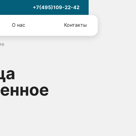
+7(495)109-22-42
О нас
Контакты
ие
ца
менное