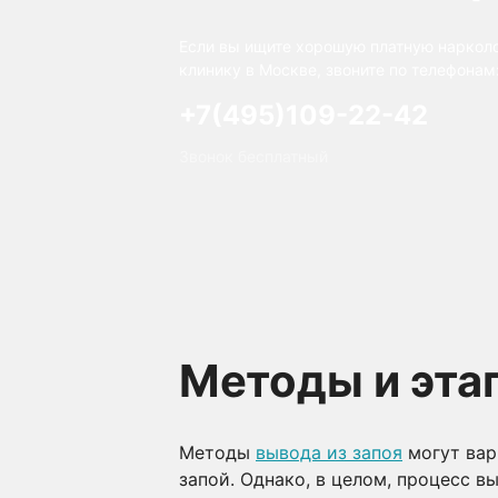
Если вы ищите хорошую платную наркол
клинику в Москве, звоните по телефонам
+7(495)109-22-42
Звонок бесплатный
Методы и эта
Методы
вывода из запоя
могут вар
запой. Однако, в целом, процесс 