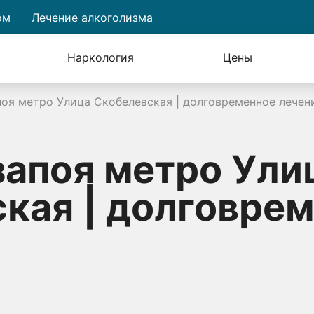
ом
Лечение алкоголизма
Наркология
Цены
поя метро Улица Скобелевская | долговременное лечен
запоя метро Ули
кая | долговре