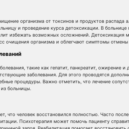
ищение организма от токсинов и продуктов распада а
ольницу и проведение курса детоксикации. В больнице 
олит избежать возможных осложнений. Детоксикация 
сс очищения организма и облегчают симптомы отмены 
леваний
олевания, такие как гепатит, панкреатит, ожирение и д
тствующие заболевания. Для этого проводятся дополн
ебные процедуры. Важно отметить, что лечение сопут
 из больницы.
ет, что человек восстановился полностью. Часто после
литации. Психотерапия может помочь пациенту справи
причиной запоя. Реабилитация помогает восстановить 